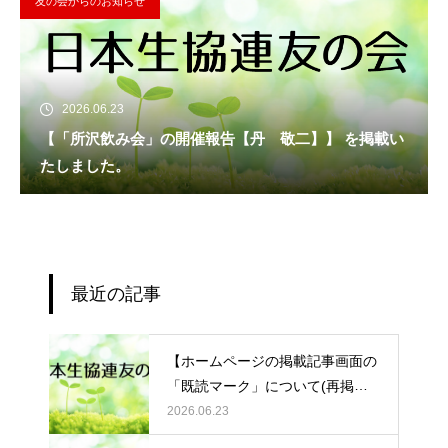
友の会からのお知らせ
2026.06.23
【「所沢飲み会」の開催報告【丹 敬二】】 を掲載い
たしました。
最近の記事
【ホームページの掲載記事画面の
「既読マーク」について(再掲
載)】 を掲載いたしました。
2026.06.23