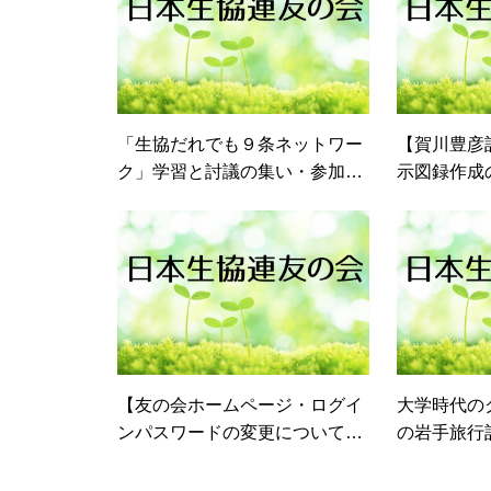
「生協だれでも９条ネットワー
【賀川豊彦
ク」学習と討議の集い・参加報
示図録作成
告 【飯塚 明美】を掲載いた
ァンディン
しました。
を掲載いた
【友の会ホームページ・ログイ
大学時代の
ンパスワードの変更について
の岩手旅行
（予告）】 を掲載いたしまし
掲載いたし
た。