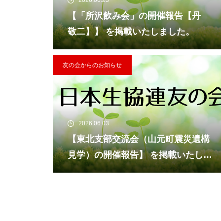
2026.06.23
【「所沢飲み会」の開催報告【丹
敬二】】 を掲載いたしました。
友の会からのお知らせ
2026.06.03
【東北支部交流会（山元町震災遺構
見学）の開催報告】 を掲載いたしま
した。