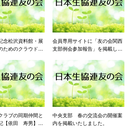
記念松沢資料館・展
会員専用サイトに「友の会関西
のためのクラウドフ
支部例会参加報告」を掲載しま
グに関するご案内】
した。
しました。
クラブの同期仲間と
中央支部 春の交流会の開催案
記【依田 寿男】を
内を掲載いたしました。
ました。